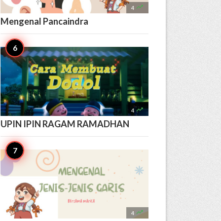

4
Mengenal Pancaindra

4
UPIN IPIN RAGAM RAMADHAN

4