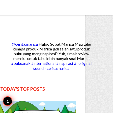


Create

@cerita.marica
Haloo Sobat Marica Mau tahu
kenapa produk Marica jadi salah satu produk
buku yang menginspirasi? Yuk, simak review
mereka untuk tahu lebih banyak soal Marica
#bukuanak
#international
#inspirasi
♬ original
sound - cerita.marica
TODAY'S TOP
POSTS