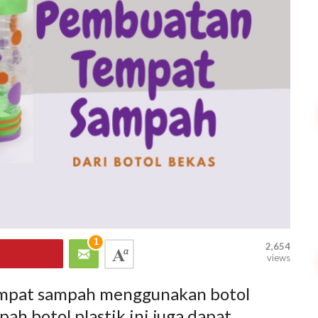
1
2,654
views
empat sampah menggunakan botol
ah botol plastik ini juga dapat