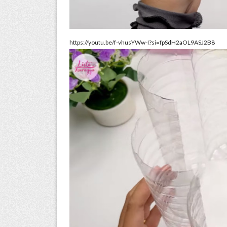
https://youtu.be/f-vhusYWw-I?si=fpSdH2aOL9ASJ2B8