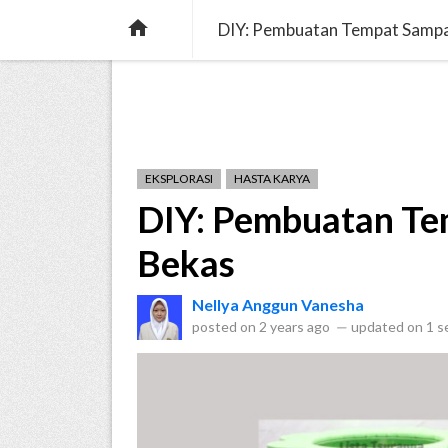
verified
pets
menu_book
MARICA
CERITA
ENS

DIY: Pembuatan Tempat Sampa
EKSPLORASI
HASTA KARYA
DIY: Pembuatan Te
Bekas
Nellya Anggun Vanesha
posted on
2 years ago
—
updated on
1 s