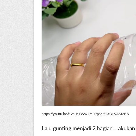
https://youtu.be/f-vhusYWw-I?si=fpSdH2aOL9ASJ2B8
Lalu gunting menjadi 2 bagian. Lakukan 