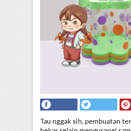
ed.
Tau nggak sih, pembuatan t
bekas selain mengurangi samp