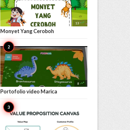

13
Monyet Yang Ceroboh

8
Portofolio video Marica