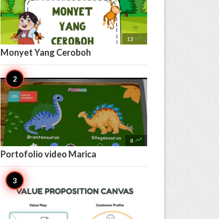

13
Monyet Yang Ceroboh

8
Portofolio video Marica