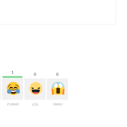
1
0
0
FUNNY
LOL
OMG!