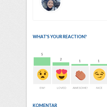
WHAT'S YOUR REACTION?
5
2
1
1
EW!
LOVED
AWESOME!
NICE
KOMENTAR