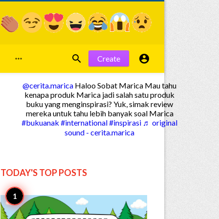


Create

@cerita.marica
Haloo Sobat Marica Mau tahu
kenapa produk Marica jadi salah satu produk
buku yang menginspirasi? Yuk, simak review
mereka untuk tahu lebih banyak soal Marica
#bukuanak
#international
#inspirasi
♬ original
sound - cerita.marica
TODAY'S TOP
POSTS