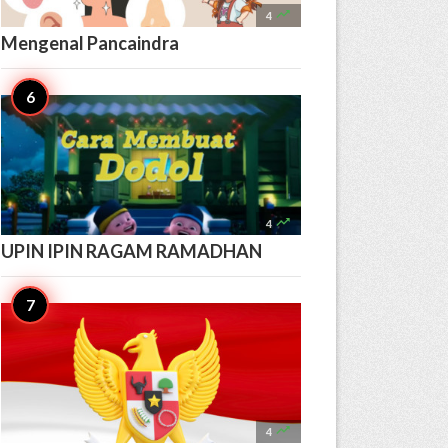

4
Mengenal Pancaindra

4
UPIN IPIN RAGAM RAMADHAN

4