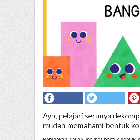
ed.
Ayo, pelajari serunya dekom
mudah memahami bentuk ko
Pernahkah kalian melihat bentuk-bentuk se