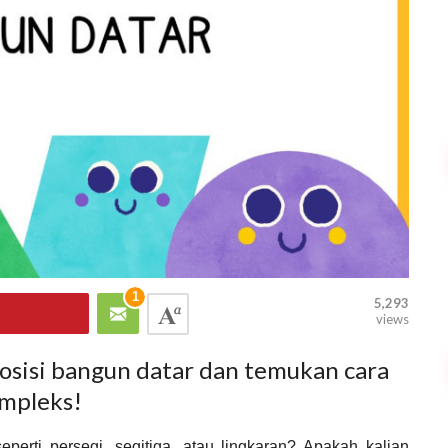
1
5,293
views
posisi bangun datar dan temukan cara
mpleks!
perti persegi, segitiga, atau lingkaran? Apakah kalian