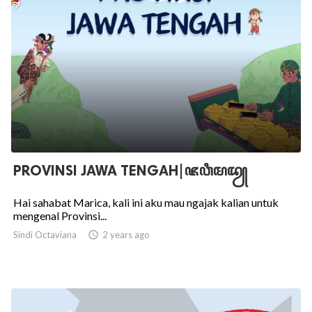
PROVINSI JAWA TENGAH|ꦗꦮꦶꦩꦢꦾ
Hai sahabat Marica, kali ini aku mau ngajak kalian untuk
mengenal Provinsi...
Sindi Octaviana

2 years ago