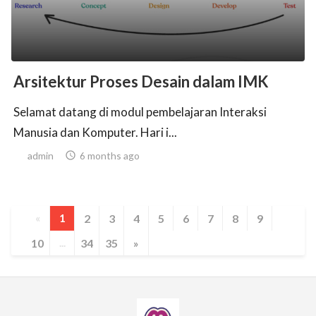
Arsitektur Proses Desain dalam IMK
Selamat datang di modul pembelajaran Interaksi
Manusia dan Komputer. Hari i...
admin

6 months ago
«
1
2
3
4
5
6
7
8
9
10
...
34
35
»