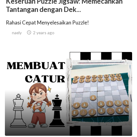
Keseruan Puzzle Jigsaw: Memecahkan
Tantangan dengan Dek...
Rahasi Cepat Menyelesaikan Puzzle!
naely

2 years ago