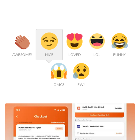
AWESOME!
NICE
LOVED
LOL
FUNNY
OMG!
EW!