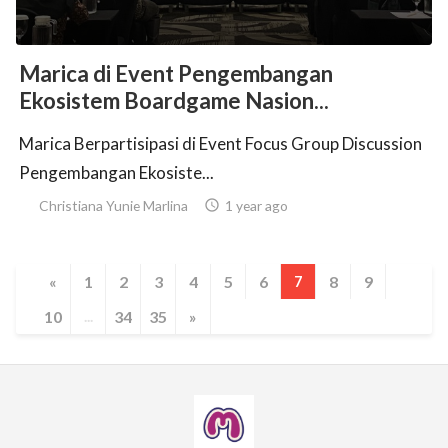
Marica di Event Pengembangan
Ekosistem Boardgame Nasion...
Marica Berpartisipasi di Event Focus Group Discussion
Pengembangan Ekosiste...
Christiana Yunie Marlina

1 year ago
«
1
2
3
4
5
6
7
8
9
10
...
34
35
»