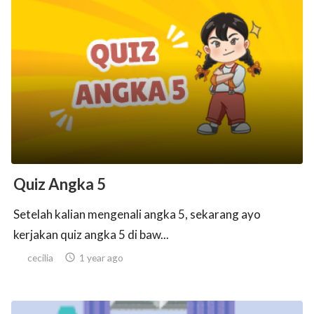
Quiz Angka 5
Setelah kalian mengenali angka 5, sekarang ayo
kerjakan quiz angka 5 di baw...
cecilia

1 year ago