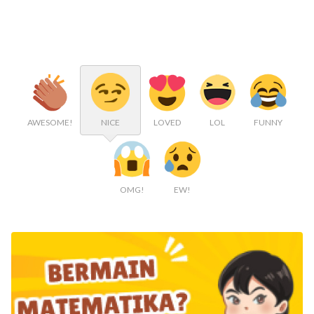
AWESOME!
NICE
LOVED
LOL
FUNNY
OMG!
EW!