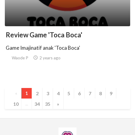
Review Game 'Toca Boca'
Game Imajinatif anak 'Toca Boca'
Waode P

2 years ago
«
1
2
3
4
5
6
7
8
9
10
...
34
35
»