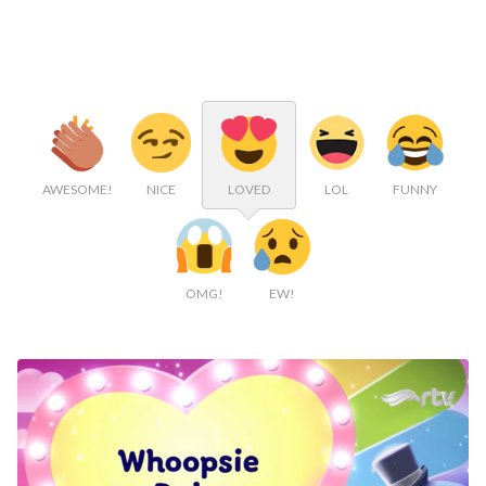
AWESOME!
NICE
LOVED
LOL
FUNNY
OMG!
EW!