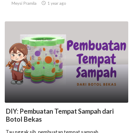
Meysi Pramila

1 year ago
DIY: Pembuatan Tempat Sampah dari
Botol Bekas
Tau nggak sih, pembuatan tempat sampah