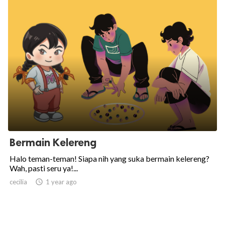
Bermain Kelereng
Halo teman-teman! Siapa nih yang suka bermain kelereng?
Wah, pasti seru ya!...
cecilia

1 year ago