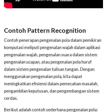
Contoh Pattern Recognition
Contoh penerapan pengenalan pola dalam pemikiran
komputasi meliputi pengenalan wajah dalam aplikasi
pengenalan wajah, pengenalan suara dalam sistem
pengenalan ucapan, atau pengenalan pola huruf
dalam sistem pengenalan tulisan tangan. Dengan
menggunakan pengenalan pola, kita dapat
meningkatkan efisiensi dalam pemecahan masalah,
pengambilan keputusan, dan pengembangan sistem
cerdas.
Berikut adalah contoh sederhana pengenalan pola: