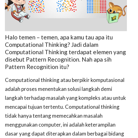
Halo temen – temen, apa kamu tau apa itu
Computational Thinking? Jadi dalam
ed.
Computational Thinking terdapat elemen yang
disebut Pattern Recognition. Nah apa sih
Pattern Recognition itu?
Computational thinking atau berpikir komputasional
adalah proses menentukan solusi langkah demi
langkah terhadap masalah yang kompleks atau untuk
mencapai tujuan tertentu. Computational thinking
tidak hanya tentang memecahkan masalah
menggunakan computer, ini adalah keterampilan
dasar yang dapat diterapkan dalam berbagai bidang