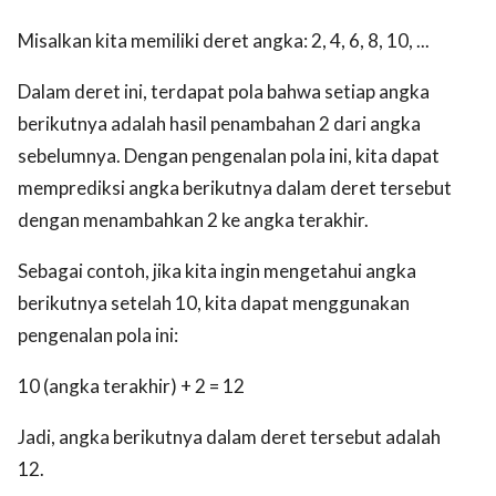
Misalkan kita memiliki deret angka: 2, 4, 6, 8, 10, ...
Dalam deret ini, terdapat pola bahwa setiap angka
berikutnya adalah hasil penambahan 2 dari angka
sebelumnya. Dengan pengenalan pola ini, kita dapat
memprediksi angka berikutnya dalam deret tersebut
dengan menambahkan 2 ke angka terakhir.
Sebagai contoh, jika kita ingin mengetahui angka
berikutnya setelah 10, kita dapat menggunakan
pengenalan pola ini:
10 (angka terakhir) + 2 = 12
Jadi, angka berikutnya dalam deret tersebut adalah
12.