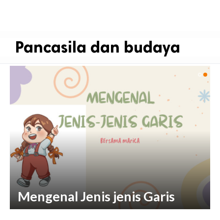
Pancasila dan budaya
Serba-Serbi Bendera Merah
Putih
Mengenal Jenis jenis Garis