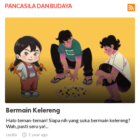
PANCASILA DAN BUDAYA

ed.
Bermain Kelereng
Halo teman-teman! Siapa nih yang suka bermain kelereng?
Wah, pasti seru ya!...
cecilia

1 year ago