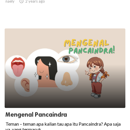
naely

2 years ago
Mengenal Pancaindra
Teman – teman apa kalian tau apa itu Pancaindra? Apa saja
ya, yang termasuk...