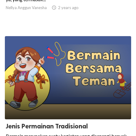
Nellya Anggun Vanesha

2 years ago
Jenis Permainan Tradisional
Bermain merupakan suatu kegiatan yang disenangi banyak