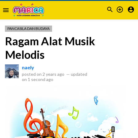



menu
PANCASILA DAN BUDAYA
Ragam Alat Musik
Melodis
naely
posted on
2 years ago
—
updated
on
1 second ago