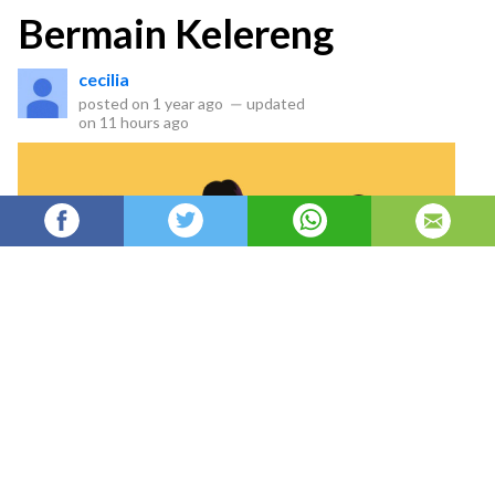
Bermain Kelereng
cecilia
posted on
1 year ago
—
updated
on
11 hours ago
Halo teman-teman!
Siapa nih yang suka bermain kelereng? Wah,
pasti seru ya! Ternyata, saat bermain kelereng,